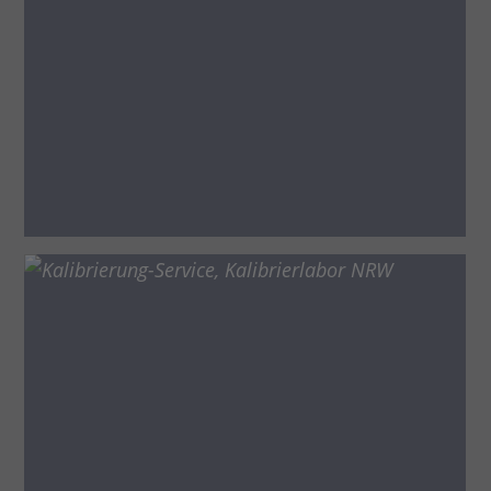
PROZESSLEITTECHNIK
Prozessoptimierung
Messdatenerfassung
Prozessvisualisierung
Monitoringsysteme
KALIBRIERSERVICE
Kalibrierdienstleistungen
Kalibierung vor Ort
Kalibrierlabor