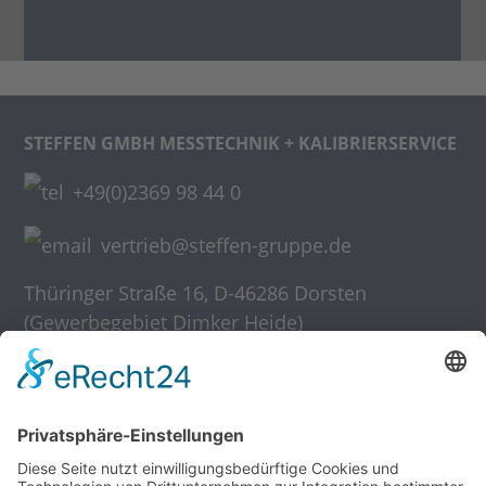
STEFFEN GMBH
MESSTECHNIK + KALIBRIERSERVICE
+49(0)2369 98 44 0
vertrieb@steffen-gruppe.de
Thüringer Straße 16
,
D-46286 Dorsten
(Gewerbegebiet Dimker Heide)
Home
Ansprechpartner, Kontakt
Downloads